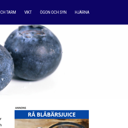
OCH TARM
VIKT
ÖGON OCH SYN
HJÄRNA
r
h