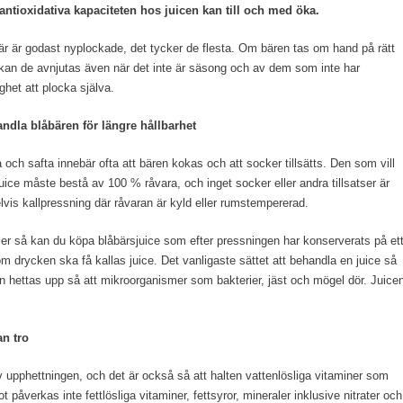
antioxidativa kapaciteten hos juicen kan till och med öka.
är är godast nyplockade, det tycker de flesta. Om bären tas om hand på rätt
 kan de avnjutas även när det inte är säsong och av dem som inte har
ghet att plocka själva.
ndla blåbären för längre hållbarhet
a och safta innebär ofta att bären kokas och att socker tillsätts. Den som vill
 Juice måste bestå av 100 % råvara, och inget socker eller andra tillsatser är
elvis kallpressning där råvaran är kyld eller rumstempererad.
eller så kan du köpa blåbärsjuice som efter pressningen har konserverats på et
m drycken ska få kallas juice. Det vanligaste sättet att behandla en juice så
 den hettas upp så att mikroorganismer som bakterier, jäst och mögel dör. Juice
n tro
v upphettningen, och det är också så att halten vattenlösliga vitaminer som
 påverkas inte fettlösliga vitaminer, fettsyror, mineraler inklusive nitrater och