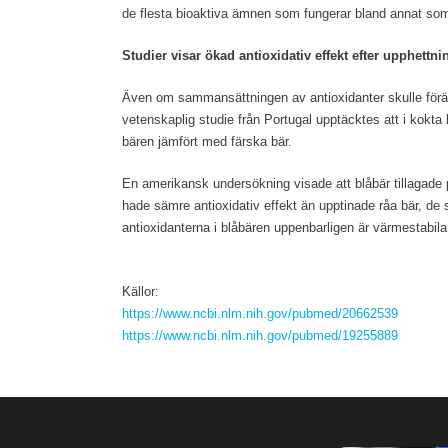
de flesta bioaktiva ämnen som fungerar bland annat som 
Studier visar ökad antioxidativ effekt efter upphettni
Även om sammansättningen av antioxidanter skulle föränd
vetenskaplig studie från Portugal upptäcktes att i kokta 
bären jämfört med färska bär.
En amerikansk undersökning visade att blåbär tillagade på
hade sämre antioxidativ effekt än upptinade råa bär, de 
antioxidanterna i blåbären uppenbarligen är värmestabila o
Källor:
h
ttps://www.ncbi.nlm.nih.gov/pubmed/20662539
https://www.ncbi.nlm.nih.gov/pubmed/19255889