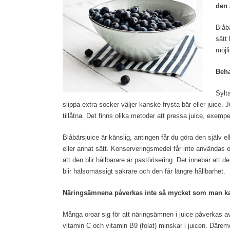
den 
Blåb
sätt
möjli
Beha
Sylt
slippa extra socker väljer kanske frysta bär eller juice.
tillåtna. Det finns olika metoder att pressa juice, exemp
Blåbärsjuice är känslig, antingen får du göra den själv 
eller annat sätt. Konserveringsmedel får inte användas o
att den blir hållbarare är pastörisering. Det innebär att
blir hälsomässigt säkrare och den får längre hållbarhet.
Näringsämnena påverkas inte så mycket som man ka
Många oroar sig för att näringsämnen i juice påverkas a
vitamin C och vitamin B9 (folat) minskar i juicen. Däremot