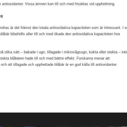
antioxidanter. Vissa ämnen kan till och med frisättas vid upphettning.
ng
ras är det främst den totala antioxidativa kapaciteten som är intressant. I 
blåbär bibehölls eller till och med ökade den antioxidativa kapaciteten hos
 olika sätt – bakade i ugn, tillagade i mikrovågsugn, kokta eller stekta – int
stekta blåbären hade till och med bättre effekt. Forskarna menar att
ch att tillagade och upphettade blåbär är en god källa till antioxidanter.