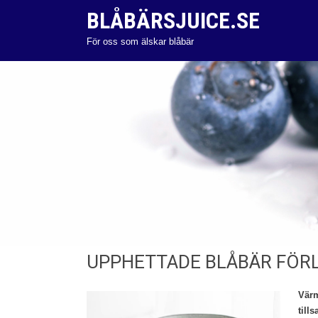
BLÅBÄRSJUICE.SE
För oss som älskar blåbär
UPPHETTADE BLÅBÄR FÖRL
Värm
till