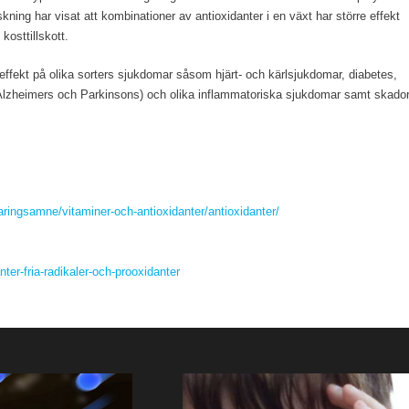
kning har visat att kombinationer av antioxidanter i en växt har större effekt
kosttillskott.
effekt på olika sorters sjukdomar såsom hjärt- och kärlsjukdomar, diabetes,
(Alzheimers och Parkinsons) och olika inflammatoriska sjukdomar samt skado
aringsamne/vitaminer-och-antioxidanter/antioxidanter/
nter-fria-radikaler-och-prooxidanter