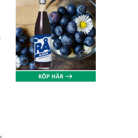
s
,
er