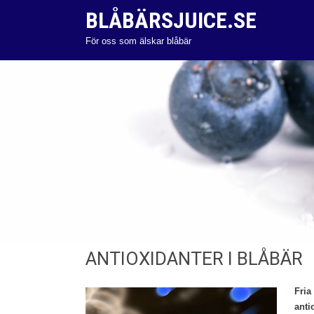
BLÅBÄRSJUICE.SE
För oss som älskar blåbär
ANTIOXIDANTER I BLÅBÄR
Fria
anti