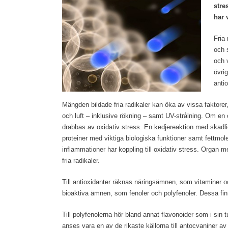
stre
har 
Fria
och s
och 
övri
antio
Mängden bildade fria radikaler kan öka av vissa faktore
och luft – inklusive rökning – samt UV-strålning. Om en 
drabbas av oxidativ stress. En kedjereaktion med skadl
proteiner med viktiga biologiska funktioner samt fettm
inflammationer har koppling till oxidativ stress. Organ me
fria radikaler.
Till antioxidanter räknas näringsämnen, som vitaminer 
bioaktiva ämnen, som fenoler och polyfenoler. Dessa finn
Till polyfenolerna hör bland annat flavonoider som i sin t
anses vara en av de rikaste källorna till antocyaniner av 