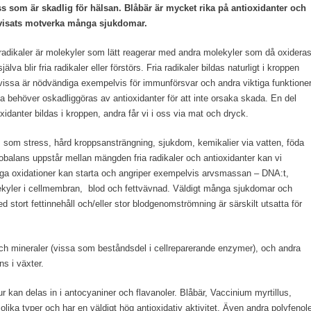
ss som är skadlig för hälsan. Blåbär är mycket rika på antioxidanter och
visats motverka många sjukdomar.
 radikaler är molekyler som lätt reagerar med andra molekyler som då oxidera
jälva blir fria radikaler eller förstörs. Fria radikaler bildas naturligt i kroppen
vissa är nödvändiga exempelvis för immunförsvar och andra viktiga funktioner
ga behöver oskadliggöras av antioxidanter för att inte orsaka skada. En del
xidanter bildas i kroppen, andra får vi i oss via mat och dryck.
r, som stress, hård kroppsansträngning, sjukdom, kemikalier via vatten, föda
obalans uppstår mellan mängden fria radikaler och antioxidanter kan vi
iga oxidationer kan starta och angriper exempelvis arvsmassan – DNA:t,
olekyler i cellmembran, blod och fettvävnad. Väldigt många sjukdomar och
d stort fettinnehåll och/eller stor blodgenomströmning är särskilt utsatta för
och mineraler (vissa som beståndsdel i cellreparerande enzymer), och andra
s i växter.
ur kan delas in i antocyaniner och flavanoler. Blåbär, Vaccinium myrtillus,
olika typer och har en väldigt hög antioxidativ aktivitet. Även andra polyfenol