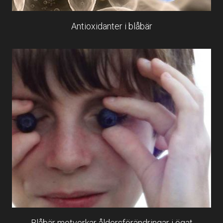
Antioxidanter i blåbär
Blåbär motverkar åldersförändringar i ögat